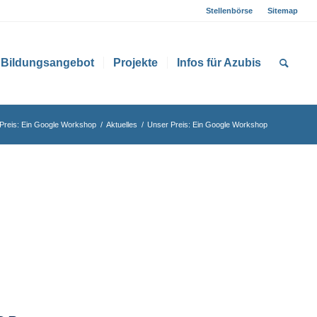
Stellenbörse
Sitemap
Bildungsangebot
Projekte
Infos für Azubis
Preis: Ein Google Workshop
/
Aktuelles
/
Unser Preis: Ein Google Workshop