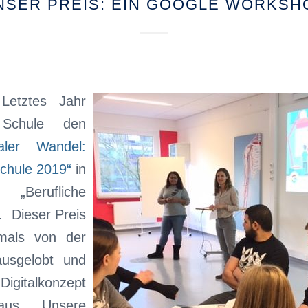
NSER PREIS: EIN GOOGLE WORKSH
Letztes Jahr
 Schule den
taler Wandel:
chule 2019“
in
„Berufliche
. Dieser Preis
mals von der
usgelobt und
igitalkonzept
s. Unsere