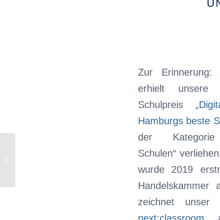
U
Zur Erinnerung: 
erhielt unsere
Schulpreis
„Digi
Hamburgs beste S
der Kategorie 
Schulen“ verliehen
Kulturtage AVM
wurde 2019 erst
Handelskammer a
zeichnet unser D
next:classroom
au