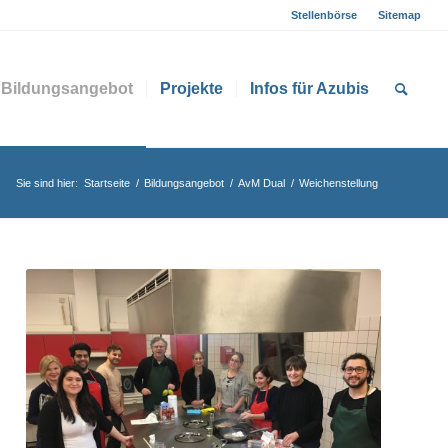
Stellenbörse
Sitemap
Bildungsangebot
Projekte
Infos für Azubis
Sie sind hier:
Startseite
/
Bildungsangebot
/
AvM Dual
/
Weichenstellung