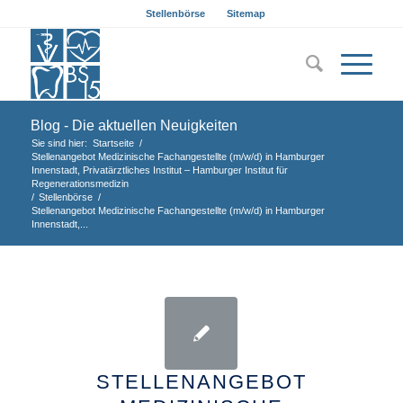
Stellenbörse
Sitemap
Blog - Die aktuellen Neuigkeiten
Sie sind hier:
Startseite
/
Stellenangebot Medizinische Fachangestellte (m/w/d) in Hamburger
Innenstadt, Privatärztliches Institut – Hamburger Institut für
Regenerationsmedizin
/
Stellenbörse
/
Stellenangebot Medizinische Fachangestellte (m/w/d) in Hamburger
Innenstadt,...
STELLENANGEBOT