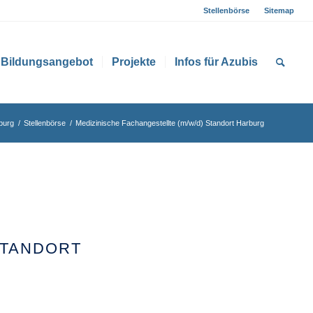
Stellenbörse
Sitemap
Bildungsangebot
Projekte
Infos für Azubis
burg
/
Stellenbörse
/
Medizinische Fachangestellte (m/w/d) Standort Harburg
STANDORT