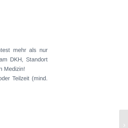
htest mehr als nur
am DKH, Standort
n Medizin!
der Teilzeit (mind.
Me