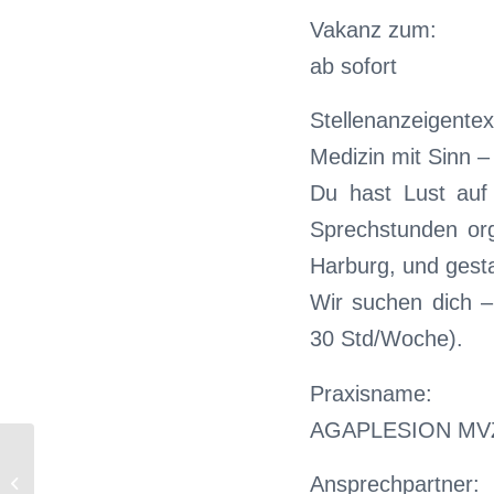
Vakanz zum:
ab sofort
Stellenanzeigentex
Medizin mit Sinn –
Du hast Lust auf 
Sprechstunden o
Harburg, und gest
Wir suchen dich – 
30 Std/Woche).
Praxisname:
AGAPLESION MVZ 
Wichtige Änderung
Ansprechpartner:
beim Login in Moodle