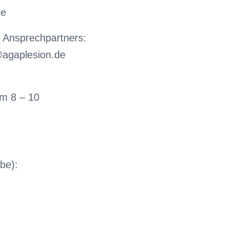
ge
 Ansprechpartners:
@agaplesion.de
m 8 – 10
abe):