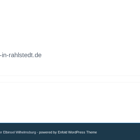
n-rahlstedt.de
er Elbinsel Wilhelmsburg -
powered by Enfold WordPress Theme