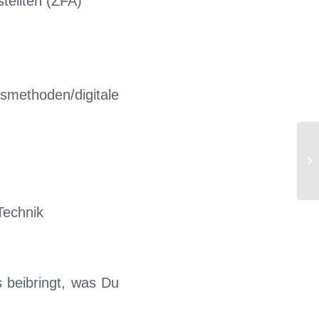
tellten (ZFA)
tsmethoden/digitale
MF
T
A
W
Technik
s beibringt, was Du