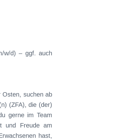
m/w/d) – ggf. auch
r Osten, suchen ab
n) (ZFA), die (der)
 du gerne im Team
hst und Freude am
 Erwachsenen hast,