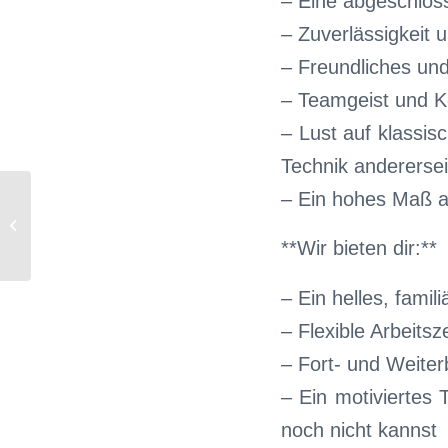
– Eine abgeschlos
– Zuverlässigkeit u
– Freundliches und
– Teamgeist und 
– Lust auf klassis
Technik anderersei
– Ein hohes Maß a
Azubi MFA gesucht / auch Wechsler
zum 01.08.25 oder 01.02.25, w/m/d
**Wir bieten dir:**
– Ein helles, fami
– Flexible Arbeitsz
– Fort- und Weiter
– Ein motiviertes 
noch nicht kannst