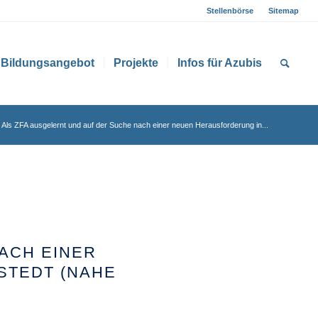
Stellenbörse
Sitemap
Bildungsangebot
Projekte
Infos für Azubis
Als ZFA ausgelernt und auf der Suche nach einer neuen Herausforderung in...
ACH EINER
STEDT (NAHE